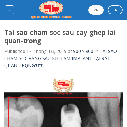
Skip
to
VN
EN
content
Tai-sao-cham-soc-sau-cay-ghep-lai-
quan-trong
Published
17 Tháng Tư, 2019
at
900 × 900
in
TẠI SAO
CHĂM SÓC RĂNG SAU KHI LÀM IMPLANT LẠI RẤT
QUAN TRỌNG❓❓❓