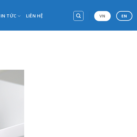
TIN TỨC
LIÊN HỆ
VN
EN