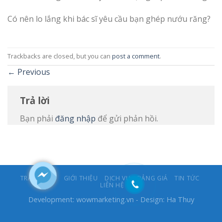
Có nên lo lắng khi bác sĩ yêu cầu bạn ghép nướu răng?
Trackbacks are closed, but you can
post a comment
.
←
Previous
Trả lời
Bạn phải
đăng nhập
để gửi phản hồi.
TRANG CHỦ
GIỚI THIỆU
DỊCH VỤ
BẢNG GIÁ
TIN TỨC
LIÊN HỆ
Development:
wowmarketing.vn
- Design: Ha Thuy