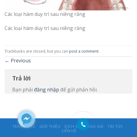
Các loại hàm duy trì sau niềng răng
Các loại hàm duy trì sau niềng răng
Trackbacks are closed, but you can
post a comment
.
←
Previous
Trả lời
Bạn phải
đăng nhập
để gửi phản hồi.
TRANG CHỦ
GIỚI THIỆU
DỊCH VỤ
BẢNG GIÁ
TIN TỨC
LIÊN HỆ