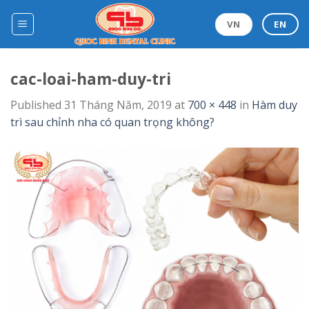
Skip
to
VN
EN
content
cac-loai-ham-duy-tri
Published
31 Tháng Năm, 2019
at
700 × 448
in
Hàm duy
trì sau chỉnh nha có quan trọng không?