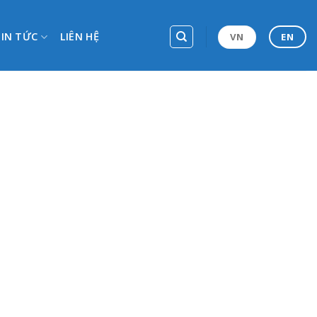
TIN TỨC
LIÊN HỆ
VN
EN