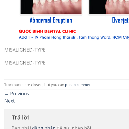
MISALIGNED-TYPE
MISALIGNED-TYPE
Trackbacks are closed, but you can
post a comment
.
←
Previous
Next
→
Trả lời
Bạn phải
đăng nhập
để gửi phản hồi.