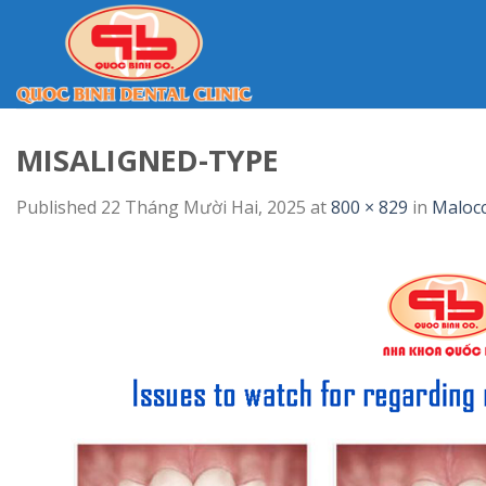
Skip
to
content
MISALIGNED-TYPE
Published
22 Tháng Mười Hai, 2025
at
800 × 829
in
Malocc