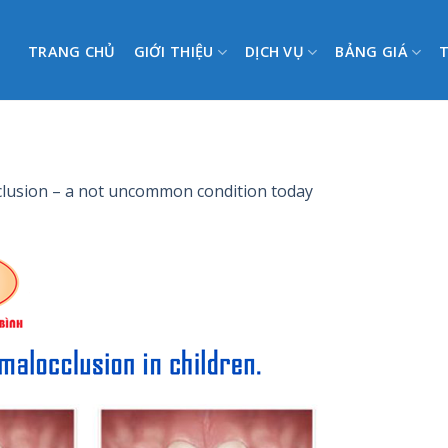
TRANG CHỦ
GIỚI THIỆU
DỊCH VỤ
BẢNG GIÁ
lusion – a not uncommon condition today