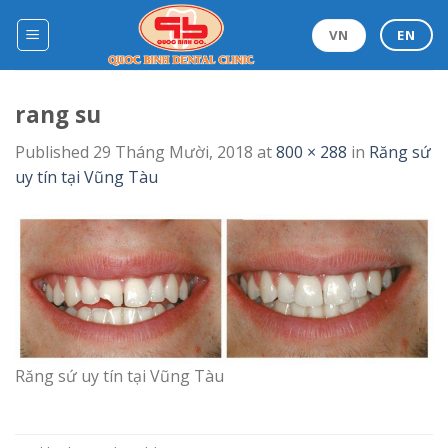
Skip
to
VN
EN
content
rang su
Published
29 Tháng Mười, 2018
at
800 × 288
in
Răng sứ
uy tín tại Vũng Tàu
Răng sứ uy tín tại Vũng Tàu