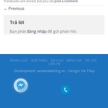
Trackbacks are closed, but you can
post a comment
.
←
Previous
Trả lời
Bạn phải
đăng nhập
để gửi phản hồi.
TRANG CHỦ
GIỚI THIỆU
DỊCH VỤ
BẢNG GIÁ
TIN TỨC
LIÊN HỆ
Development:
wowmarketing.vn
- Design: Ha Thuy