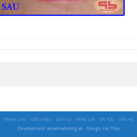
TRANG CHỦ
GIỚI THIỆU
DỊCH VỤ
BẢNG GIÁ
TIN TỨC
LIÊN HỆ
Development:
wowmarketing.vn
- Design: Ha Thuy