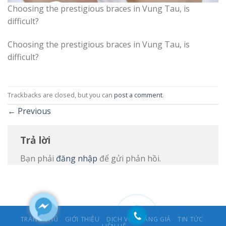
Choosing the prestigious braces in Vung Tau, is
difficult?
Choosing the prestigious braces in Vung Tau, is
difficult?
Trackbacks are closed, but you can
post a comment
.
←
Previous
Trả lời
Bạn phải
đăng nhập
để gửi phản hồi.
TRANG CHỦ
GIỚI THIỆU
DỊCH VỤ
BẢNG GIÁ
TIN TỨC