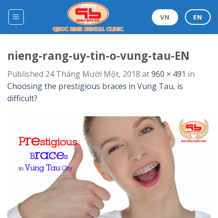
Skip
to
VN
EN
content
nieng-rang-uy-tin-o-vung-tau-EN
Published
24 Tháng Mười Một, 2018
at
960 × 491
in
Choosing the prestigious braces in Vung Tau, is
difficult?