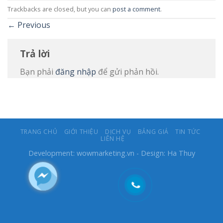
Trackbacks are closed, but you can
post a comment
.
←
Previous
Trả lời
Bạn phải
đăng nhập
để gửi phản hồi.
TRANG CHỦ
GIỚI THIỆU
DỊCH VỤ
BẢNG GIÁ
TIN TỨC
LIÊN HỆ
Development:
wowmarketing.vn
- Design: Ha Thuy