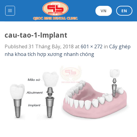
Skip
to
VN
EN
content
cau-tao-1-Implant
Published
31 Tháng Bảy, 2018
at
601 × 272
in
Cấy ghép
nha khoa tích hợp xương nhanh chóng