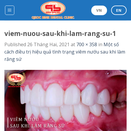
Skip
to
VN
EN
content
viem-nuou-sau-khi-lam-rang-su-1
Published
26 Tháng Hai, 2021
at
700 × 358
in
Một số
cách điều trị hiệu quả tình trạng viêm nướu sau khi làm
răng sứ