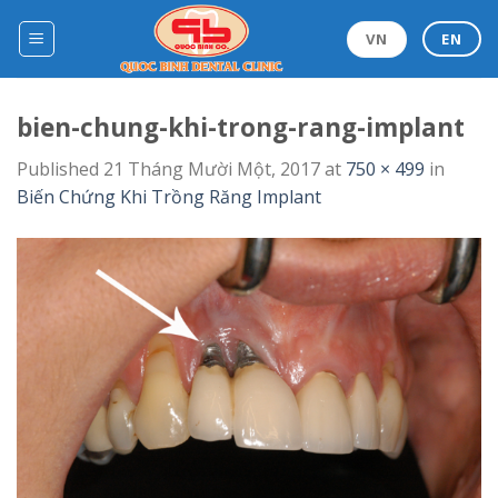
Skip
to
VN
EN
content
bien-chung-khi-trong-rang-implant
Published
21 Tháng Mười Một, 2017
at
750 × 499
in
Biến Chứng Khi Trồng Răng Implant