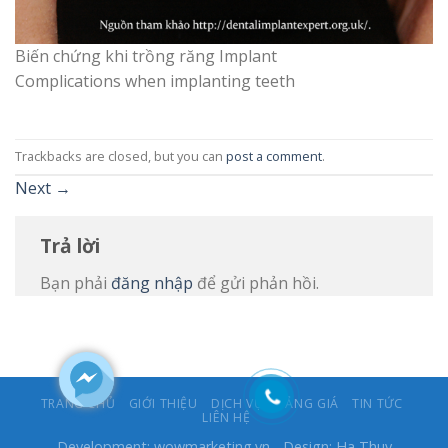
Biến chứng khi trồng răng Implant
Complications when implanting teeth
Trackbacks are closed, but you can
post a comment
.
Next
→
Trả lời
Bạn phải
đăng nhập
để gửi phản hồi.
TRANG CHỦ
GIỚI THIỆU
DỊCH VỤ
BẢNG GIÁ
TIN TỨC
LIÊN HỆ
Development:
wowmarketing.vn
- Design: Ha Thuy