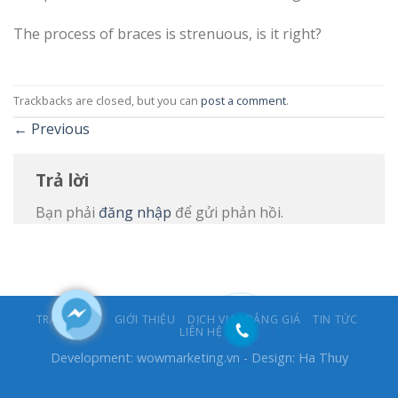
The process of braces is strenuous, is it right?
Trackbacks are closed, but you can
post a comment
.
←
Previous
Trả lời
Bạn phải
đăng nhập
để gửi phản hồi.
TRANG CHỦ
GIỚI THIỆU
DỊCH VỤ
BẢNG GIÁ
TIN TỨC
LIÊN HỆ
Development:
wowmarketing.vn
- Design: Ha Thuy