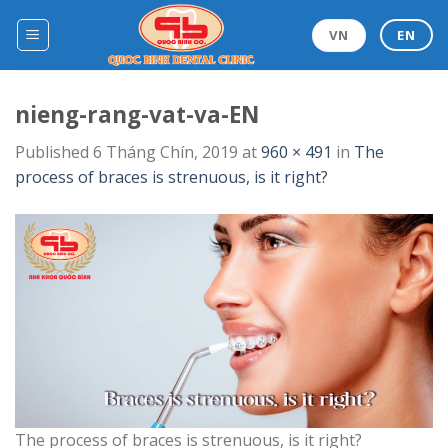
Skip
to
VN
EN
content
nieng-rang-vat-va-EN
Published
6 Tháng Chín, 2019
at
960 × 491
in
The
process of braces is strenuous, is it right?
The process of braces is strenuous, is it right?