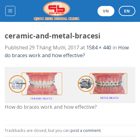
Skip
to
VN
EN
content
ceramic-and-metal-bracesi
Published
29 Tháng Mười, 2017
at
1584 × 440
in
How
do braces work and how effective?
How do braces work and how effective?
Trackbacks are closed, but you can
post a comment
.