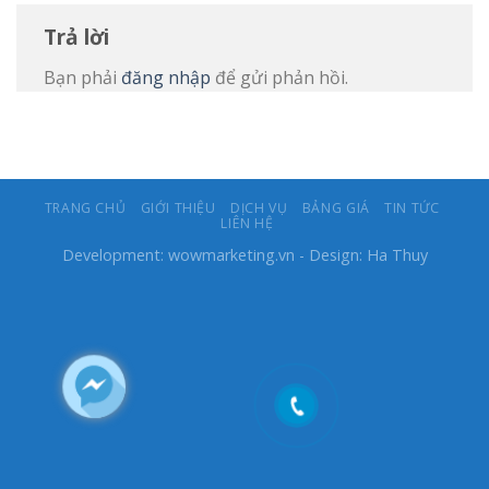
Trả lời
Bạn phải
đăng nhập
để gửi phản hồi.
TRANG CHỦ
GIỚI THIỆU
DỊCH VỤ
BẢNG GIÁ
TIN TỨC
LIÊN HỆ
Development:
wowmarketing.vn
- Design: Ha Thuy