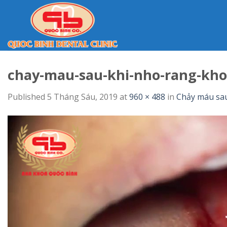
Skip
to
content
chay-mau-sau-khi-nho-rang-kh
Published
5 Tháng Sáu, 2019
at
960 × 488
in
Chảy máu sau