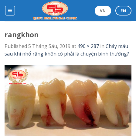
Skip
to
VN
EN
content
rangkhon
Published
5 Tháng Sáu, 2019
at
490 × 287
in
Chảy máu
sau khi nhổ răng khôn có phải là chuyện bình thường?