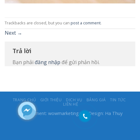
Trackbacks are closed, but you can
post a comment
.
Next
→
Trả lời
Bạn phải
đăng nhập
để gửi phản hồi.
TRANG CHỦ
GIỚI THIỆU
DỊCH VỤ
BẢNG GIÁ
TIN TỨC
LIÊN HỆ
Development:
wowmarketing.vn
- Design: Ha Thuy