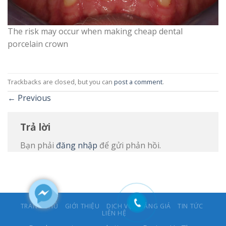
The risk may occur when making cheap dental
porcelain crown
Trackbacks are closed, but you can
post a comment
.
←
Previous
Trả lời
Bạn phải
đăng nhập
để gửi phản hồi.
TRANG CHỦ
GIỚI THIỆU
DỊCH VỤ
BẢNG GIÁ
TIN TỨC
LIÊN HỆ