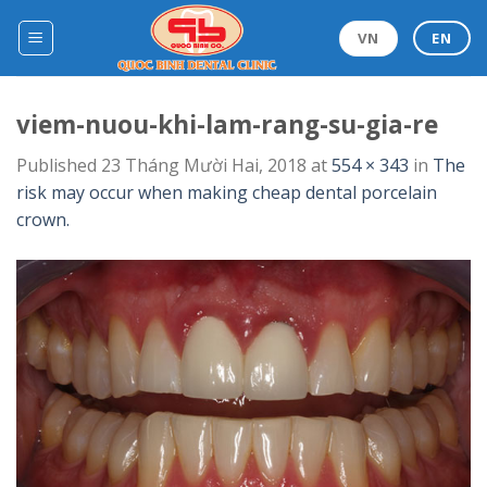
Skip
to
VN
EN
content
viem-nuou-khi-lam-rang-su-gia-re
Published
23 Tháng Mười Hai, 2018
at
554 × 343
in
The
risk may occur when making cheap dental porcelain
crown.