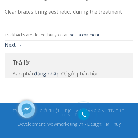
Clear braces bring aesthetics during the treatment
Trackbacks are closed, but you can
post a comment
.
Next
→
Trả lời
Bạn phải
đăng nhập
để gửi phản hồi.
TRANG CHỦ
GIỚI THIỆU
DỊCH VỤ
BẢNG GIÁ
TIN TỨC
LIÊN HỆ
Development:
wowmarketing.vn
- Design: Ha Thuy