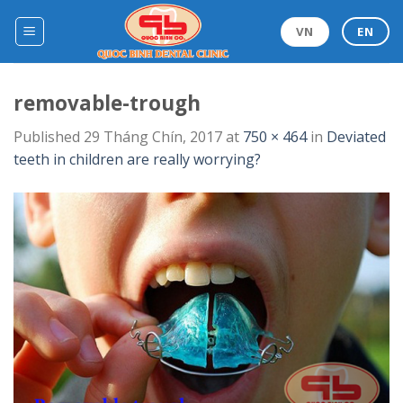
Skip
to
VN
EN
content
removable-trough
Published
29 Tháng Chín, 2017
at
750 × 464
in
Deviated
teeth in children are really worrying?