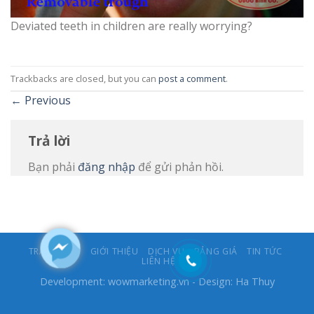
Deviated teeth in children are really worrying?
Trackbacks are closed, but you can
post a comment
.
←
Previous
Trả lời
Bạn phải
đăng nhập
để gửi phản hồi.
TRANG CHỦ
GIỚI THIỆU
DỊCH VỤ
BẢNG GIÁ
TIN TỨC
LIÊN HỆ
Development:
wowmarketing.vn
- Design: Ha Thuy