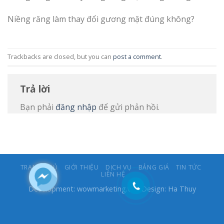
Niềng răng làm thay đổi gương mặt đúng không?
Trackbacks are closed, but you can
post a comment
.
Trả lời
Bạn phải
đăng nhập
để gửi phản hồi.
TRANG CHỦ
GIỚI THIỆU
DỊCH VỤ
BẢNG GIÁ
TIN TỨC
LIÊN HỆ
Development:
wowmarketing.vn
- Design: Ha Thuy