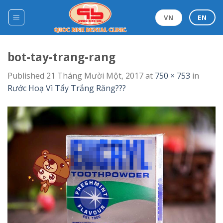
Skip
to
VN
EN
content
bot-tay-trang-rang
Published
21 Tháng Mười Một, 2017
at
750 × 753
in
Rước Hoạ Vì Tẩy Trắng Răng???