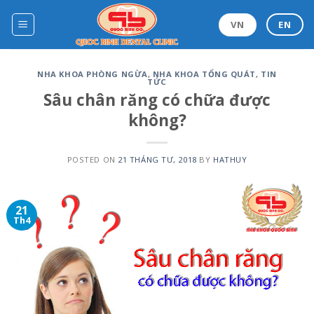
Skip
to
VN
EN
content
NHA KHOA PHÒNG NGỪA
,
NHA KHOA TỔNG QUÁT
,
TIN
TỨC
Sâu chân răng có chữa được
không?
POSTED ON
21 THÁNG TƯ, 2018
BY
HATHUY
21
Th4