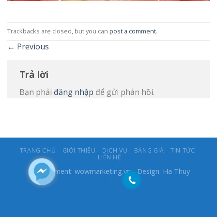
Trackbacks are closed, but you can
post a comment
.
←
Previous
Trả lời
Bạn phải
đăng nhập
để gửi phản hồi.
TRANG CHỦ
GIỚI THIỆU
DỊCH VỤ
BẢNG GIÁ
TIN TỨC
LIÊN HỆ
Development:
wowmarketing.vn
- Design: Ha Thuy