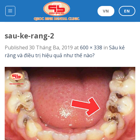
Skip
to
VN
EN
content
sau-ke-rang-2
Published
30 Tháng Ba, 2019
at
600 × 338
in
Sâu kẻ
răng và điều trị hiệu quả như thế nào?