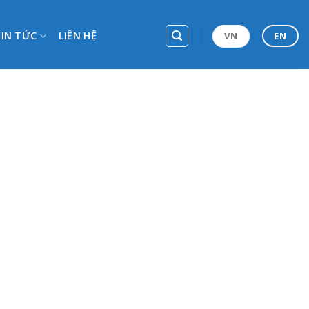
TIN TỨC
LIÊN HỆ
VN
EN