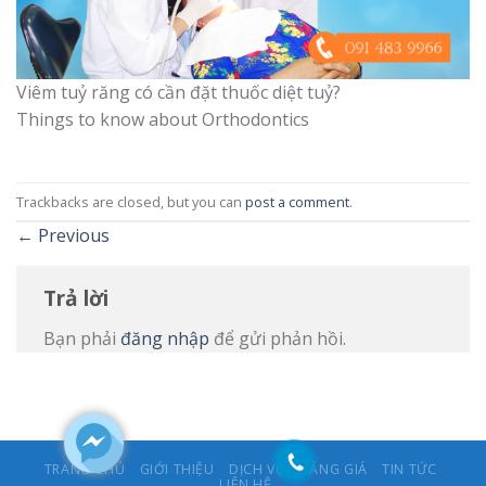
Viêm tuỷ răng có cần đặt thuốc diệt tuỷ?
Things to know about Orthodontics
Trackbacks are closed, but you can
post a comment
.
←
Previous
Trả lời
Bạn phải
đăng nhập
để gửi phản hồi.
TRANG CHỦ
GIỚI THIỆU
DỊCH VỤ
BẢNG GIÁ
TIN TỨC
LIÊN HỆ