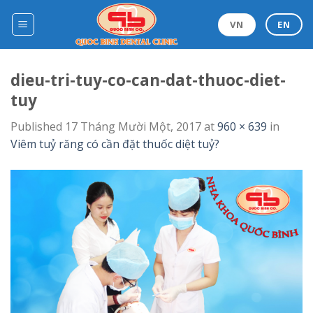
Skip
to
VN
EN
content
dieu-tri-tuy-co-can-dat-thuoc-diet-
tuy
Published
17 Tháng Mười Một, 2017
at
960 × 639
in
Viêm tuỷ răng có cần đặt thuốc diệt tuỷ?