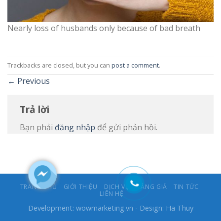
Nearly loss of husbands only because of bad breath
Trackbacks are closed, but you can
post a comment
.
←
Previous
Trả lời
Bạn phải
đăng nhập
để gửi phản hồi.
TRANG CHỦ
GIỚI THIỆU
DỊCH VỤ
BẢNG GIÁ
TIN TỨC
LIÊN HỆ
Development:
wowmarketing.vn
- Design: Ha Thuy