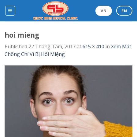
Skip
to
VN
EN
content
hoi mieng
Published
22 Tháng Tám, 2017
at
615 × 410
in
Xém Mất
Chồng Chỉ Vì Bị Hôi Miệng