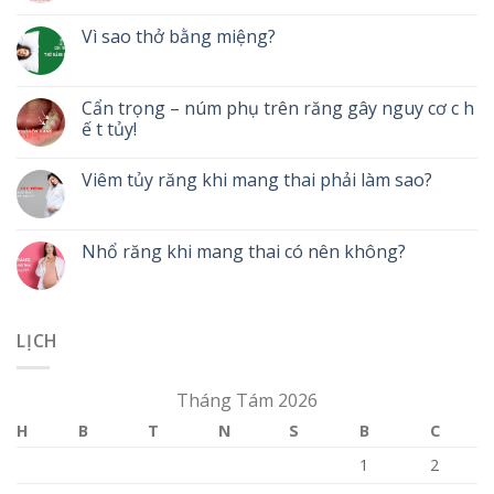
Vì sao thở bằng miệng?
Cẩn trọng – núm phụ trên răng gây nguy cơ c h
ế t tủy!
Viêm tủy răng khi mang thai phải làm sao?
Nhổ răng khi mang thai có nên không?
LỊCH
Tháng Tám 2026
H
B
T
N
S
B
C
1
2