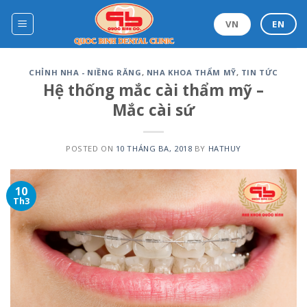
Skip
to
VN
EN
content
CHỈNH NHA - NIỀNG RĂNG
,
NHA KHOA THẨM MỸ
,
TIN TỨC
Hệ thống mắc cài thẩm mỹ –
Mắc cài sứ
POSTED ON
10 THÁNG BA, 2018
BY
HATHUY
10
Th3