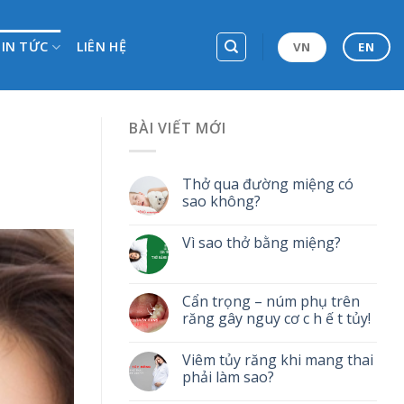
TIN TỨC
LIÊN HỆ
VN
EN
BÀI VIẾT MỚI
Thở qua đường miệng có
sao không?
Vì sao thở bằng miệng?
Cẩn trọng – núm phụ trên
răng gây nguy cơ c h ế t tủy!
Viêm tủy răng khi mang thai
phải làm sao?