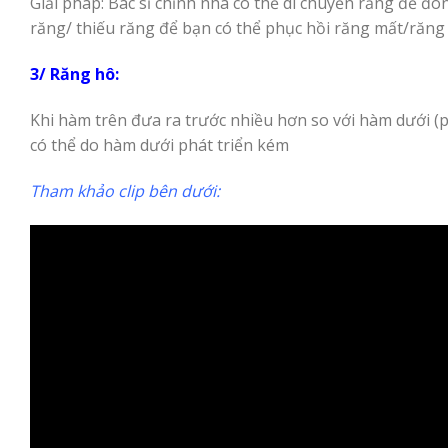
Giải pháp: Bác sĩ chỉnh nha có thể di chuyển răng để đó
răng/ thiếu răng để bạn có thể phục hồi răng mất/răng
3/ Răng hô:
Khi hàm trên đưa ra trước nhiều hơn so với hàm dưới (p
có thể do hàm dưới phát triển kém
Tham khảo clip bên dưới: