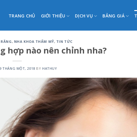
TRANG CHỦ
GIỚI THIỆU
DỊCH VỤ
BẢNG GIÁ
G RĂNG
,
NHA KHOA THẨM MỸ
,
TIN TỨC
ng hợp nào nên chỉnh nha?
9 THÁNG MỘT, 2018
BY
HATHUY