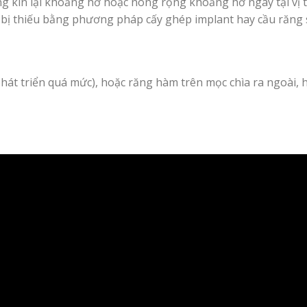
ng kín lại khoảng hở hoặc nong rộng khoảng hở ngay tại vị t
 bị thiếu bằng phương pháp cấy ghép implant hay cầu răng 
hát triển quá mức), hoặc răng hàm trên mọc chìa ra ngoài, 