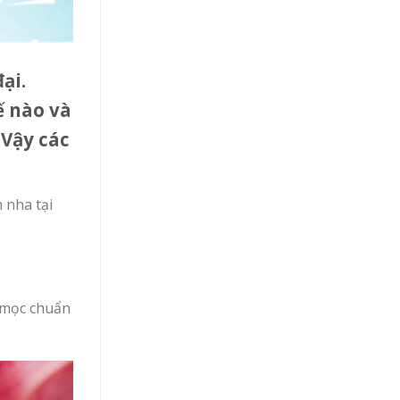
ại.
ế nào và
 Vậy các
 nha tại
 mọc chuẩn