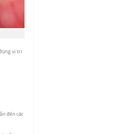
úng vị trí
.
ẫn đến các