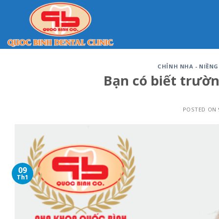
Skip
to
content
CHỈNH NHA - NIỀN
Bạn có biết trườ
POSTED ON
09
Th1