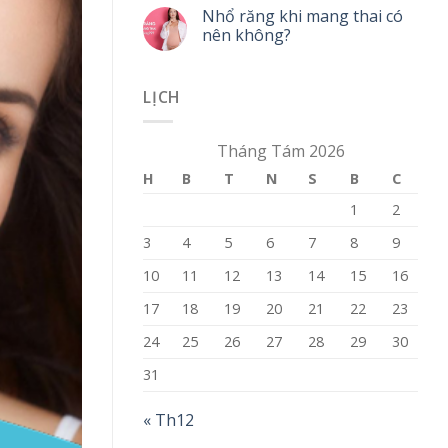
Nhổ răng khi mang thai có
nên không?
LỊCH
Tháng Tám 2026
H
B
T
N
S
B
C
1
2
3
4
5
6
7
8
9
10
11
12
13
14
15
16
17
18
19
20
21
22
23
24
25
26
27
28
29
30
31
« Th12