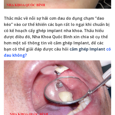
Thắc mắc về nỗi sợ hãi cơn đau do đụng chạm “dao
kéo” vào cơ thể khiến các bạn rất lo ngại khi chuẩn bị
có kế hoạch cấy ghép implant nha khoa. Thấu hiểu
được điều đó, Nha Khoa Quốc Bình xin chia sẽ cụ thể
hơn một số thông tin về cắm ghép Implant, để các
bạn có thể giải đáp được câu hỏi
cắm ghép Implant
có
đau không?
số điện thoại massage tại nhà