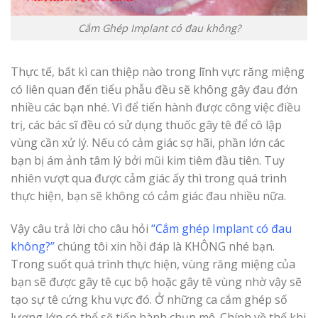
Cắm Ghép Implant có đau không?
Thực tế, bất kì can thiệp nào trong lĩnh vực răng miệng
có liên quan đến tiểu phẫu đều sẽ không gây đau đớn
nhiều các bạn nhé. Vì để tiến hành được công việc điều
trị, các bác sĩ đều có sử dụng thuốc gây tê để cô lập
vùng cần xử lý. Nếu có cảm giác sợ hãi, phần lớn các
bạn bị ám ảnh tâm lý bởi mũi kim tiêm đầu tiên. Tuy
nhiên vượt qua được cảm giác ấy thì trong quá trình
thực hiện, bạn sẽ không có cảm giác đau nhiều nữa.
Vậy câu trả lời cho câu hỏi
“Cắm ghép Implant có đau
không?”
chúng tôi xin hồi đáp là KHÔNG nhé bạn.
Trong suốt quá trình thực hiện, vùng răng miệng của
bạn sẽ được gây tê cục bộ hoặc gây tê vùng nhờ vậy sẽ
tạo sự tê cứng khu vực đó. Ở những ca cắm ghép số
lượng lớn có thể sẽ tiến hành chụp mê. Chính về thế khi