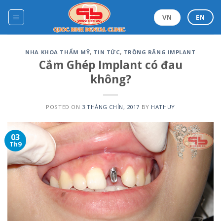
Skip
to
VN
EN
content
NHA KHOA THẨM MỸ
,
TIN TỨC
,
TRỒNG RĂNG IMPLANT
Cắm Ghép Implant có đau
không?
POSTED ON
3 THÁNG CHÍN, 2017
BY
HATHUY
03
Th9